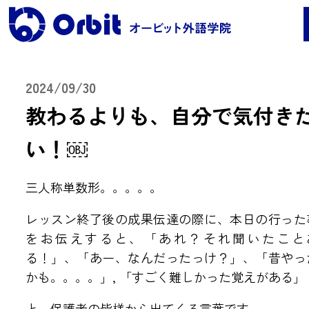
2024/09/30
教わるよりも、自分で気付き
レッスンコース案内
い！￼
●Orbit 5つのポイント
●レッスンコース案内
三人称単数形。。。。。
●海外留学
●料金
レッスン終了後の成果伝達の際に、本日の行った
をお伝えすると、「あれ？それ聞いたこと
保護者の声・実績
る！」、「あー、なんだったっけ？」、「昔やっ
かも。。。。」, 「すごく難しかった覚えがある」
よくある質問
と、保護者の皆様から出てくる言葉です。