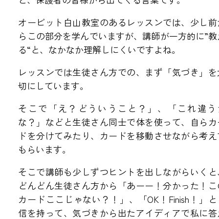
オービット白山教室のあるレッスンでは、少し前
アクセス・教室紹介
らこの部分を学んでいますが、講師が一方的に”教
●福井教室
●三国教室
る“と、なかなか理解しにくいですよね。
●森田さくら教室
レッスンでは生徒さん方での、まず「気づき」を
●金沢教室
●白山教室
切にしています。
リクルート
そこで「え？どういうこと？」、「これ違う
な？」などと生徒さん同士で体を使って、自らカ
ドを分けてみたり、カードを移動させながら考え
●NEWS
もらいます。
●英会話 お問い合わせ
●海外留学 お問い合わせ
そこで講師も少しずつヒントを出しながらいくと
どんどん生徒さん方から「あーー！分かった！こ
カードここじゃない？！」、「OK！Finish！」と
信を持って、気づきから出たアイディアで私に答