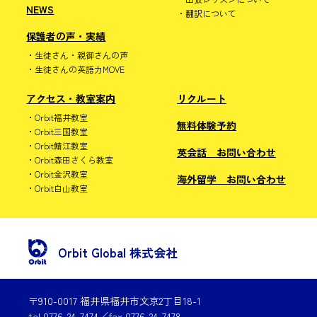
NEWS
翻訳について
保護者の声・実績
生徒さん・親御さんの声
生徒さんの英語力MOVE
アクセス・教室案内
リクルート
Orbit福井教室
無料体験予約
Orbit三国教室
Orbit鯖江教室
英会話 お問い合わせ
Orbit森田さくら教室
Orbit金沢教室
海外留学 お問い合わせ
Orbit白山教室
Orbit Global 株式会社
〒910-0017 福井県福井市文京2丁目18-1
tel 0776-24-7474／fax 0776-24-7478