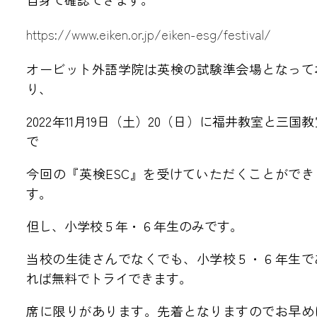
アクセス・教室紹介
https://www.eiken.or.jp/eiken-esg/festival/
オービット外語学院は英検の試験準会場となって
●福井教室
●三国教室
●森田さくら教室
り、
●金沢教室
●白山教室
2022年11月19日（土）20（日）に福井教室と三国教
で
リクルート
今回の『英検ESC』を受けていただくことができ
す。
●NEWS
●英会話 お問い合わせ
但し、小学校５年・６年生のみです。
●海外留学 お問い合わせ
当校の生徒さんでなくでも、小学校５・６年生で
れば無料でトライできます。
席に限りがあります。先着となりますのでお早め