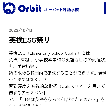
2022/10/13
英検ESG祭り
レッスンコース案内
英検ESG（Elementary School Goalｓ）とは
●Orbit 5つのポイント
英検ESGは、小学校卒業時の英語力目標の到達状
●レッスンコース案内
を、学習指導要
●海外留学
●料金
領の求める範囲内で確認することができます。合格
不合格ではなく、学
保護者の声・実績
習到達度を客観的な指標（CSEスコア）を用いて
価するアセスメント
で、「自分は英語を使って何ができるのか？」を
よくある質問
自身で確認できます。