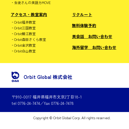
生徒さんの英語力MOVE
アクセス・教室案内
リクルート
Orbit福井教室
無料体験予約
Orbit三国教室
Orbit鯖江教室
英会話 お問い合わせ
Orbit森田さくら教室
Orbit金沢教室
海外留学 お問い合わせ
Orbit白山教室
Orbit Global 株式会社
〒910-0017 福井県福井市文京2丁目18-1
tel 0776-24-7474／fax 0776-24-7478
Copyright © Orbit Global Corp. All rights reserved.