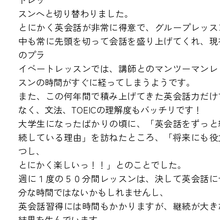
スンへと切り替わりました。
アクセス・教室紹介
とにかく英会話が非常に得意で、グループレッス
中も常に先頭を切って会話を盛り上げてくれ、現
●福井教室
●三国教室
のプラ
●森田さくら教室
イベートレッスンでは、講師とのマンツーマンレ
●金沢教室
●白山教室
スンの時間がすぐに経ってしまうようです。
また、この何年間で積み上げてきた英会話力だけ
リクルート
なく、文法、TOEICの理解度もバッチリです！
大学生になったばかりの頃に、「英会話をずっと
●NEWS
続している理由」を訪ねたところ、「将来にも役
つし、
●英会話 お問い合わせ
とにかく楽しいっ！！」とのことでした。
●海外留学 お問い合わせ
週に１度の５０分間レッスンは、決して英会話に
分な時間ではないかもしれませんし、
英会話習得には時間もかかりますが、継続が大き
結果を生んでいます。