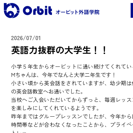
2026/07/01
英語力抜群の大学生！！
レッスンコース案内
小学５年生からオービットに通い続けてくれてい
●Orbit 5つのポイント
Mちゃんは、今年でなんと大学二年生です！
●レッスンコース案内
小さい頃から英会話をされていますが、幼少期は
●海外留学
●料金
の英会話教室へお通いでした。
当校へご入会いただいてからずっと、毎週レッス
保護者の声・実績
を楽しみにしてくれているようです。
昨年まではグループレッスンでしたが、今年から
時間帯などが合わなくなったことから、プライベ
よくある質問
トレッ