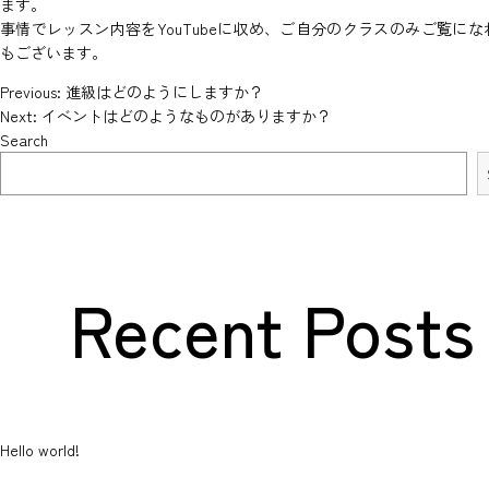
ます。
事情でレッスン内容をYouTubeに収め、ご自分のクラスのみご覧にな
アクセス・教室紹介
もございます。
Previous:
進級はどのようにしますか？
Post
●福井教室
●三国教室
Next:
イベントはどのようなものがありますか？
●森田さくら教室
Search
●金沢教室
●白山教室
navigation
リクルート
Recent Posts
●NEWS
●英会話 お問い合わせ
●海外留学 お問い合わせ
Hello world!