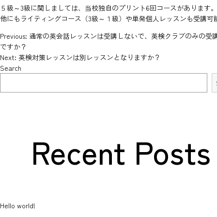
５級～3級に関しましては、当校独自のプリント6回コースがあります
他にもライティングコース（3級～１級）や単発個人レッスンも受講可
アクセス・教室紹介
Previous:
通常の英会話レッスンは受講しないで、英検クラブのみの受
Post
ですか？
●福井教室
●三国教室
Next:
英検対策レッスンは別レッスンとなりますか？
●森田さくら教室
Search
●金沢教室
●白山教室
navigation
リクルート
●NEWS
Recent Posts
●英会話 お問い合わせ
●海外留学 お問い合わせ
Hello world!