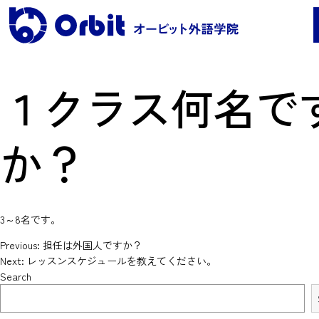
１クラス何名で
レッスンコース案内
か？
●Orbit 5つのポイント
●レッスンコース案内
●海外留学
●料金
3～8名です。
Previous:
担任は外国人ですか？
保護者の声・実績
Post
Next:
レッスンスケジュールを教えてください。
Search
よくある質問