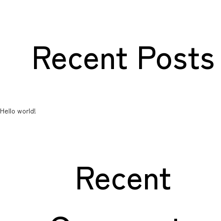
navigation
アクセス・教室紹介
Recent Posts
●福井教室
●三国教室
●森田さくら教室
●金沢教室
●白山教室
リクルート
Hello world!
●NEWS
●英会話 お問い合わせ
Recent
●海外留学 お問い合わせ