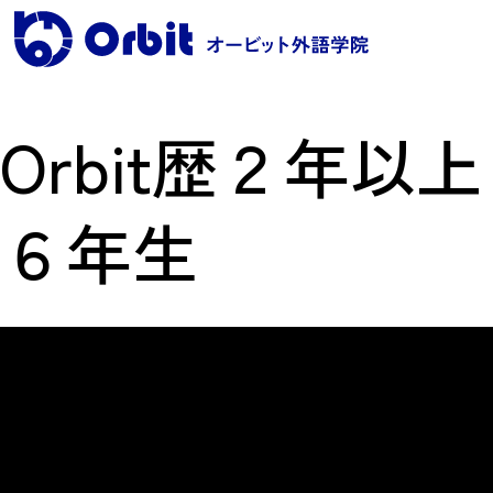
Orbit歴２年
レッスンコース案内
６年生
●Orbit 5つのポイント
●レッスンコース案内
●海外留学
●料金
保護者の声・実績
よくある質問