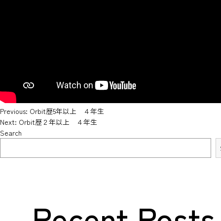
アクセス・教室紹介
●福井教室
●三国教室
●森田さくら教室
●金沢教室
●白山教室
リクルート
Previous:
Orbit歴5年以上 ４年生
Post
Next:
Orbit歴２年以上 ４年生
Search
●NEWS
●英会話 お問い合わせ
navigation
●海外留学 お問い合わせ
Recent Posts