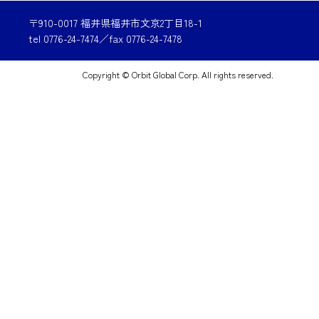
〒910-0017 福井県福井市文京2丁目18-1
tel 0776-24-7474／fax 0776-24-7478
Copyright © Orbit Global Corp. All rights reserved.