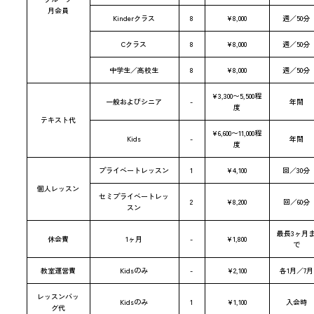
月会員
Kinderクラス
8
¥8,000
週／50分
Cクラス
8
¥8,000
週／50分
中学生／高校生
8
¥8,000
週／50分
¥3,300〜5,500程
一般およびシニア
-
年間
度
テキスト代
¥6,600〜11,000程
Kids
-
年間
度
プライベートレッスン
1
¥4,100
回／30分
個人レッスン
セミプライベートレッ
2
¥8,200
回／60分
スン
最長3ヶ月
休会費
1ヶ月
-
¥1,800
で
教室運営費
Kidsのみ
-
¥2,100
各1月／7月
レッスンバッ
Kidsのみ
1
¥1,100
入会時
グ代