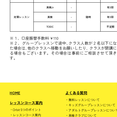
英検Jr
-
年3回
対策レッスン
英検
-
随時
年3回
TOEIC
-
不定期
※１、口座振替手数料 ¥110
※２、グループレッスンで途中､クラス人数が２名以下にな
た場合は､他のクラスへ移動をお願いしたり､
クラスが閉講に
る場合もございます。その場合は事前にご相談させて頂き
す。
HOME
よくある質問
無料レッスンについて
レッスンコース案内
キッズグループレッスンについて
Orbit 5つのポイント
アダルトグループレッスンについ
レッスンコース案内
英検クラブについて