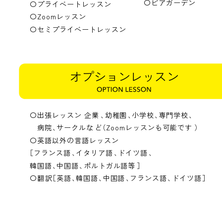
〇ビアガーデン
〇プライベートレッスン
〇Zoomレッスン
〇セミプライベートレッスン
オプションレッスン
〇出張レッスン 企業
、
幼稚園
、
小学校
、
専門学校
、
病院
、
サークルな
ど
（Zoomレッスンも可能です
）
〇英語以外の言語レッスン
［フランス語
、
イタリア語
、
ドイツ語
、
韓国語
、
中国語
、
ポルトガル語等
］
〇翻
訳
［英語
、
韓国語
、
中国語
、
フランス語
、
ドイツ語
］