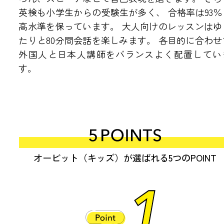
英検も小学生からの受験生が多く、
合格率は93％
アクセス・教室紹介
高水準を保っています。
大人向けのレッスンはゆ
たりと80分間会話を楽しみます。
各目的に合わせ
●福井教室
●三国教室
外国人と日本人講師をバランスよく配置してい
●森田さくら教室
す。
●金沢教室
●白山教室
リクルート
●NEWS
●英会話 お問い合わせ
オービット（キッズ）が選ばれる5つのPOINT
●海外留学 お問い合わせ