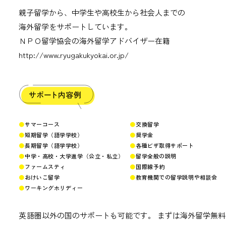
親子留学から、中学生や高校生から社会人までの
海外留学をサポートしています。
ＮＰＯ留学協会の海外留学アドバイザー在籍
http://www.ryugakukyokai.or.jp/
サマーコース
交換留学
短期留学（語学学校）
奨学金
長期留学（語学学校）
各種ビザ取得サポート
中学・高校・大学進学（公立・私立）
留学全般の説明
ファームスティ
国際線予約
おけいこ留学
教育機関での留学説明や相談会
ワーキングホリディー
英語圏以外の国のサポートも可能です。
まずは海外留学無料