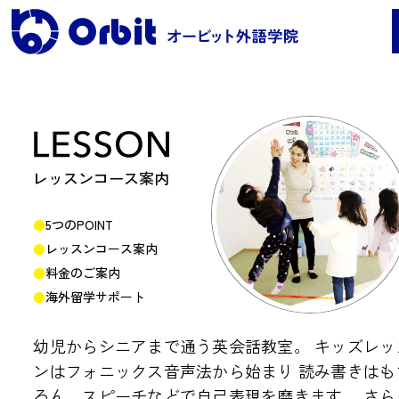
レッスンコース案内
レッスンコース案内
●Orbit 5つのポイント
5つのPOINT
●レッスンコース案内
レッスンコース案内
●海外留学
●料金
料金のご案内
海外留学サポート
保護者の声・実績
幼児からシニアまで通う英会話教室。
キッズレッ
ンはフォニックス音声法から始まり
読み書きはも
よくある質問
ろん、スピーチなどで自己表現を磨きます。
さら