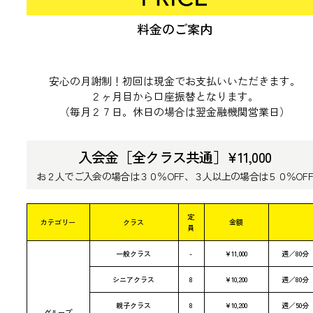
料金のご案内
安心の月謝制！初回は現金でお支払いいただきます。
２ヶ月目から口座振替となります。
（毎月２７日。休日の場合は翌金融機関営業日）
入会金［全クラス共通］¥11,000
お２人でご入会の場合は３０％OFF、３人以上の場合は５０％OF
定
カテゴリー
クラス
金額
員
一般クラス
-
¥11,000
週／80分
シニアクラス
8
¥10,200
週／80分
親子クラス
8
¥10,200
週／50分
グループ