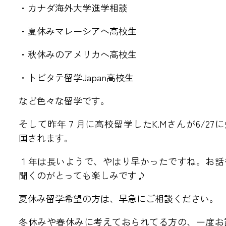
・カナダ海外大学進学相談
アクセス・教室紹介
・夏休みマレーシアへ高校生
●福井教室
●三国教室
・秋休みのアメリカへ高校生
●森田さくら教室
●金沢教室
●白山教室
・トビタテ留学Japan高校生
など色々な留学です。
リクルート
そして昨年７月に高校留学したK.Mさんが6/27に
国されます。
●NEWS
●英会話 お問い合わせ
１年は長いようで、やはり早かったですね。お話
●海外留学 お問い合わせ
聞くのがとっても楽しみです♪
夏休み留学希望の方は、早急にご相談ください。
冬休みや春休みに考えておられてる方の、一度お