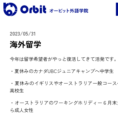
2023/05/31
海外留学
レッスンコース案内
今年は留学希望者がやっと復活してきて活発です
●Orbit 5つのポイント
●レッスンコース案内
・夏休みのカナダUBCジュニアキャンプへ中学生
●海外留学
●料金
・夏休みのイギリスやオーストラリア一般コース
高校生
保護者の声・実績
・オーストラリアのワーキングホリディー６月末
ら成人女性
よくある質問