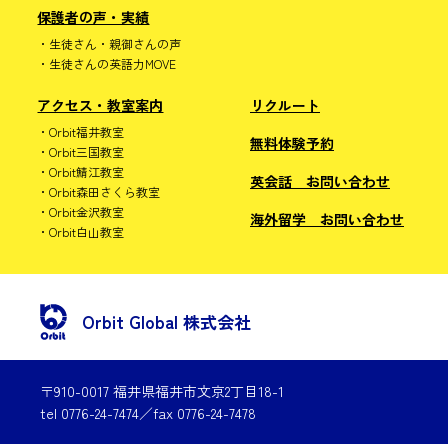
保護者の声・実績
生徒さん・親御さんの声
生徒さんの英語力MOVE
アクセス・教室案内
リクルート
Orbit福井教室
無料体験予約
Orbit三国教室
Orbit鯖江教室
英会話 お問い合わせ
Orbit森田さくら教室
Orbit金沢教室
海外留学 お問い合わせ
Orbit白山教室
Orbit Global 株式会社
〒910-0017 福井県福井市文京2丁目18-1
tel 0776-24-7474／fax 0776-24-7478